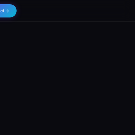
aci →