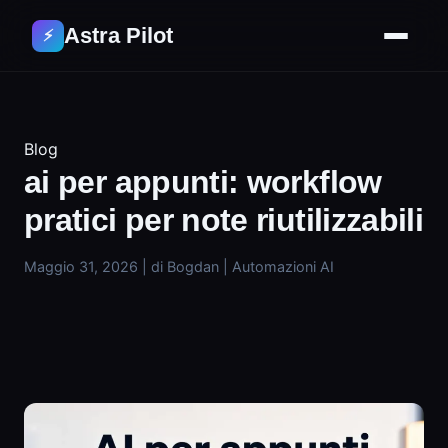
Astra Pilot
⚡
Blog
ai per appunti: workflow
pratici per note riutilizzabili
Maggio 31, 2026
|
di Bogdan
|
Automazioni AI