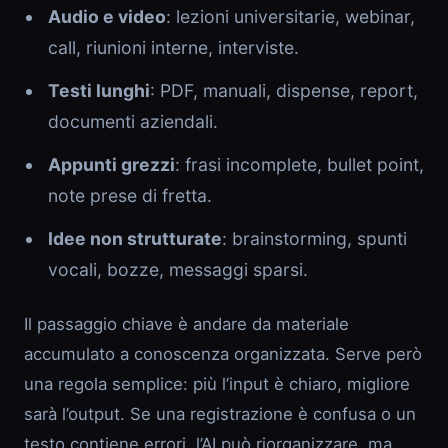
Audio e video
: lezioni universitarie, webinar,
call, riunioni interne, interviste.
Testi lunghi
: PDF, manuali, dispense, report,
documenti aziendali.
Appunti grezzi
: frasi incomplete, bullet point,
note prese di fretta.
Idee non strutturate
: brainstorming, spunti
vocali, bozze, messaggi sparsi.
Il passaggio chiave è andare da materiale
accumulato a conoscenza organizzata. Serve però
una regola semplice: più l’input è chiaro, migliore
sarà l’output. Se una registrazione è confusa o un
testo contiene errori, l’AI può riorganizzare, ma