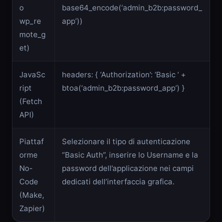
o
base64_encode(‘admin_b2b:password_
wp_re
app’))
mote_g
et)
JavaSc
headers: { ‘Authorization’: ‘Basic ‘ +
ript
btoa(‘admin_b2b:password_app’) }
(Fetch
API)
Piattaf
Selezionare il tipo di autenticazione
orme
“Basic Auth”, inserire lo Username e la
No-
password dell’applicazione nei campi
Code
dedicati dell’interfaccia grafica.
(Make,
Zapier)