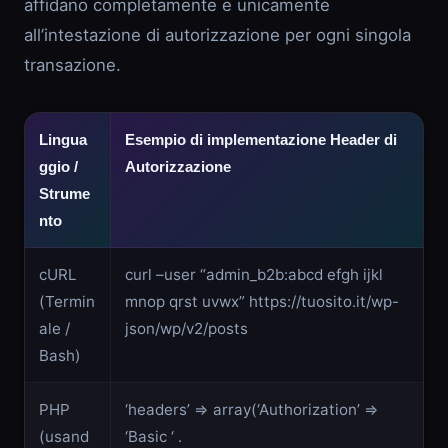
affidano completamente e unicamente
all’intestazione di autorizzazione per ogni singola
transazione.
Lingua
Esempio di implementazione Header di
ggio /
Autorizzazione
Strume
nto
cURL
curl –user “admin_b2b:abcd efgh ijkl
(Termin
mnop qrst uvwx” https://tuosito.it/wp-
ale /
json/wp/v2/posts
Bash)
PHP
‘headers’ => array(‘Authorization’ =>
(usand
‘Basic ‘ .