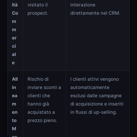
ità
visitato il
interazione
Co
prospect.
direttamente nel CRM.
m
m
er
ci
al
e
All
Rischio di
I clienti attivi vengono
in
inviare sconti a
automaticamente
ea
clienti che
esclusi dalle campagne
m
hanno già
di acquisizione e inseriti
en
acquistato a
in flussi di up-selling.
to
prezzo pieno.
M
es