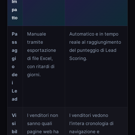
Im
pa
tto
Pa
Manuale
Automatico e in tempo
ss
tramite
reale al raggiungimento
ag
esportazione
del punteggio di Lead
gi
di file Excel,
Scoring.
o
con ritardi di
de
giorni.
i
Le
ad
Vi
I venditori non
I venditori vedono
si
sanno quali
l’intera cronologia di
bil
pagine web ha
navigazione e