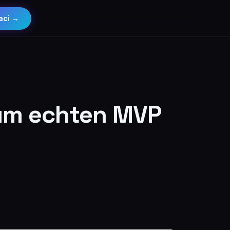
aci →
 zum echten MVP