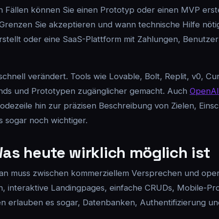
len Fällen können Sie einen Prototyp oder einen MVP erstel
enzen Sie akzeptieren und wann technische Hilfe nötig i
tellt oder eine SaaS-Plattform mit Zahlungen, Benutzerr
chnell verändert. Tools wie Lovable, Bolt, Replit, v0, Cu
kends und Prototypen zugänglicher gemacht. Auch
OpenAI
Codezeile hin zur präzisen Beschreibung von Zielen, Ei
s sogar noch wichtiger.
Was heute wirklich möglich ist
 man muss zwischen kommerziellem Versprechen und operat
 interaktive Landingpages, einfache CRUDs, Mobile-Pro
n erlauben es sogar, Datenbanken, Authentifizierung u