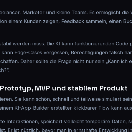
reelancer, Marketer und kleine Teams. Es ermöglicht die V
ion einem Kunden zeigen, Feedback sammeln, einen Buchu
stabil werden muss. Die KI kann funktionierenden Code 
ie kann Edge-Cases vergessen, Berechtigungen falsch ha
haffen. Daher sollte die Frage nicht nur sein „Kann ich e
h?“.
Prototyp, MVP und stabilem Produkt
ren. Sie kann schön, schnell und teilweise simuliert sein
 einem KI-App-Builder erstellter klickbarer Flow kann au
hte Interaktionen, speichert vielleicht temporäre Daten, si
t. Er ist nützlich, bevor man in ernsthafte Entwicklung in