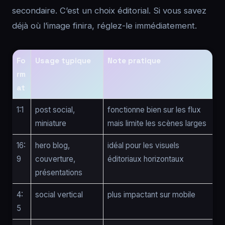
secondaire. C’est un choix éditorial. Si vous savez
déjà où l’image finira, réglez-le immédiatement.
Fo
Usage typique
Note pratique
rm
at
1:1
post social,
fonctionne bien sur les flux
miniature
mais limite les scènes larges
16:
hero blog,
idéal pour les visuels
9
couverture,
éditoriaux horizontaux
présentations
4:
social vertical
plus impactant sur mobile
5