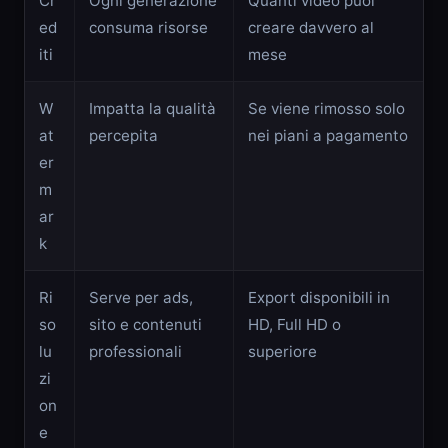
Cr
Ogni generazione
Quanti video puoi
ed
consuma risorse
creare davvero al
iti
mese
W
Impatta la qualità
Se viene rimosso solo
at
percepita
nei piani a pagamento
er
m
ar
k
Ri
Serve per ads,
Export disponibili in
so
sito e contenuti
HD, Full HD o
lu
professionali
superiore
zi
on
e