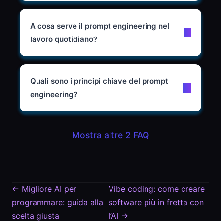
A cosa serve il prompt engineering nel
lavoro quotidiano?
Quali sono i principi chiave del prompt
engineering?
Mostra altre 2 FAQ
←
Migliore AI per
Vibe coding: come creare
programmare: guida alla
software più in fretta con
scelta giusta
l’AI
→