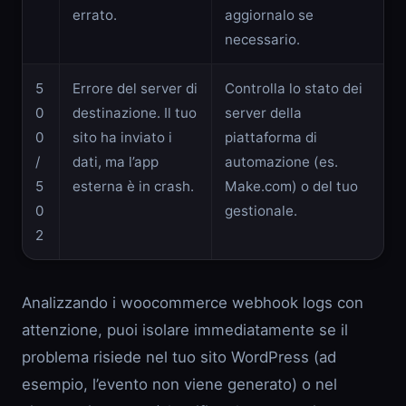
errato.
aggiornalo se
necessario.
5
Errore del server di
Controlla lo stato dei
0
destinazione. Il tuo
server della
0
sito ha inviato i
piattaforma di
/
dati, ma l’app
automazione (es.
5
esterna è in crash.
Make.com) o del tuo
0
gestionale.
2
Analizzando i woocommerce webhook logs con
attenzione, puoi isolare immediatamente se il
problema risiede nel tuo sito WordPress (ad
esempio, l’evento non viene generato) o nel