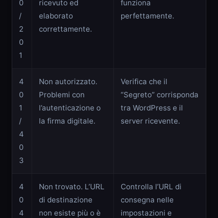
0
ricevuto ed
funziona
/
elaborato
perfettamente.
2
correttamente.
0
1
4
Non autorizzato.
Verifica che il
0
Problemi con
“Segreto” corrisponda
1
l’autenticazione o
tra WordPress e il
/
la firma digitale.
server ricevente.
4
0
3
4
Non trovato. L’URL
Controlla l’URL di
0
di destinazione
consegna nelle
4
non esiste più o è
impostazioni e