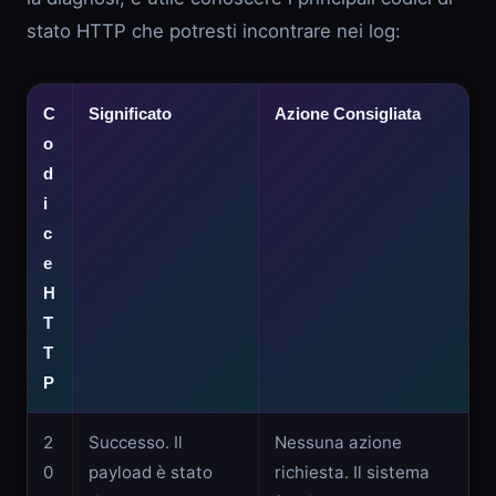
stato HTTP che potresti incontrare nei log:
C
Significato
Azione Consigliata
o
d
i
c
e
H
T
T
P
2
Successo. Il
Nessuna azione
0
payload è stato
richiesta. Il sistema