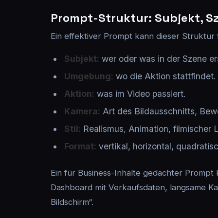
Prompt-Struktur: Subjekt, S
Ein effektiver Prompt kann dieser Struktur 
Subjekt:
wer oder was in der Szene ers
Umgebung:
wo die Aktion stattfindet.
Aktion:
was im Video passiert.
Kamera:
Art des Bildausschnitts, Be
Stil:
Realismus, Animation, filmischer Lo
Format:
vertikal, horizontal, quadratis
Ein für Business-Inhalte gedachter Prompt k
Dashboard mit Verkaufsdaten, langsame Kame
Bildschirm“.