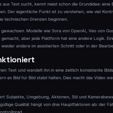
 aus Text sucht, kennt meist schon die Grundidee: eine
lten. Der eigentliche Punkt ist zu verstehen, wie viel Ko
ie technischen Grenzen beginnen.
ark gewachsen. Modelle wie Sora von OpenAI, Veo von Go
emacht, aber jede Plattform hat eine andere Logik. Einig
 wieder andere im assistierten Schnitt oder in der Bearb
nktioniert
inen Text und wandelt ihn in eine zeitlich konsistente Bi
ern es Bild für Bild stabil halten. Dies macht das Video 
ziert Subjekte, Umgebung, Aktionen, Stil und Kamerabewe
ültige Qualität hängt von drei Hauptfaktoren ab: der Fäh
ntrollgrad.