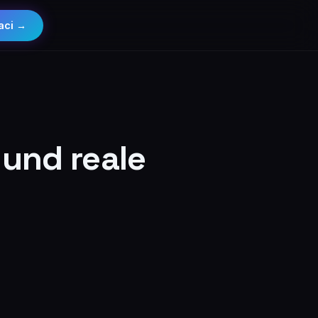
aci →
 und reale