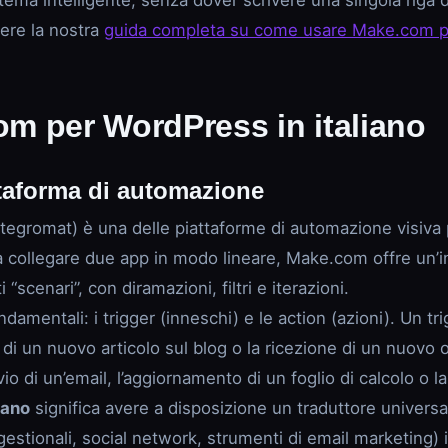
sistema intelligente, senza dover scrivere una singola rig
gere la nostra
guida completa su come usare Make.com p
com per WordPress in italiano
ttaforma di automazione
omat) è una delle piattaforme di automazione visiva più
no a collegare due app in modo lineare, Make.com offre un
“scenari”, con diramazioni, filtri e iterazioni.
damentali: i trigger (inneschi) e le action (azioni). Un tr
 di un nuovo articolo sul blog o la ricezione di un nuov
io di un’email, l’aggiornamento di un foglio di calcolo o l
iano
significa avere a disposizione un traduttore universa
 gestionali, social network, strumenti di email marketing)