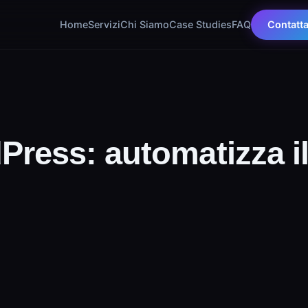
Home
Servizi
Chi Siamo
Case Studies
FAQ
Contatt
ess: automatizza il 