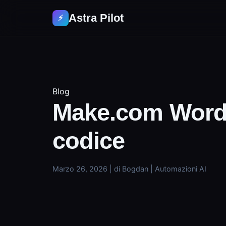
Astra Pilot
⚡
Blog
Make.com WordPr
codice
Marzo 26, 2026
|
di Bogdan
|
Automazioni AI