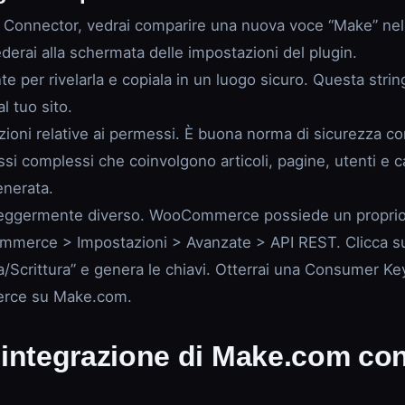
ake Connector, vedrai comparire una nuova voce “Make” nel 
erai alla schermata delle impostazioni del plugin.
ante per rivelarla e copiala in un luogo sicuro. Questa str
l tuo sito.
zioni relative ai permessi. È buona norma di sicurezza c
ussi complessi che coinvolgono articoli, pagine, utenti e c
enerata.
leggermente diverso. WooCommerce possiede un proprio 
mmerce > Impostazioni > Avanzate > API REST. Clicca su 
ra/Scrittura” e genera le chiavi. Otterrai una Consumer 
merce su Make.com.
’integrazione di Make.com c